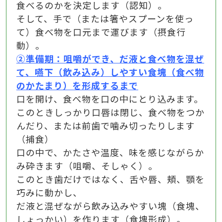
食べるのかを決定します（認知）。
そして、手で（または箸やスプーンを使っ
て）食べ物を口元まで運びます（摂食行
動）。
②準備期：咀嚼ができ、だ液と食べ物を混ぜ
て、嚥下（飲み込み）しやすい食塊（食べ物
のかたまり）を形成するまで
口を開け、食べ物を口の中にとり込みます。
このときしっかり口唇は閉じ、食べ物をつか
んだり、または前歯で噛み切ったりします
（捕食）
口の中で、かたさや温度、味を感じながらか
み砕きます（咀嚼、そしゃく）。
このとき歯だけではなく、舌や唇、頬、顎を
巧みに動かし、
だ液と混ぜながら飲み込みやすい塊（食塊、
しょっかい）を作ります（食塊形成）。