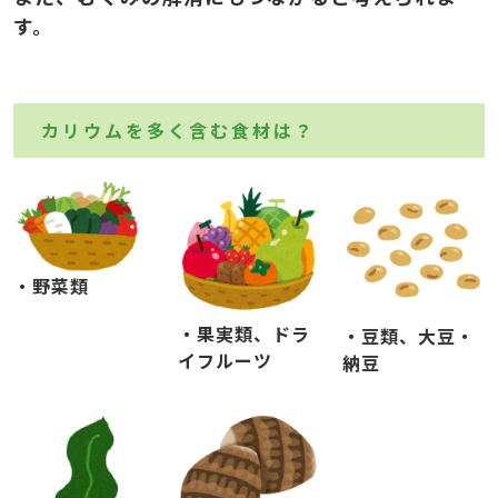
す。
カリウムを多く含む食材は？
・野菜類
・果実類、ドラ
・豆類、大豆・
イフルーツ
納豆